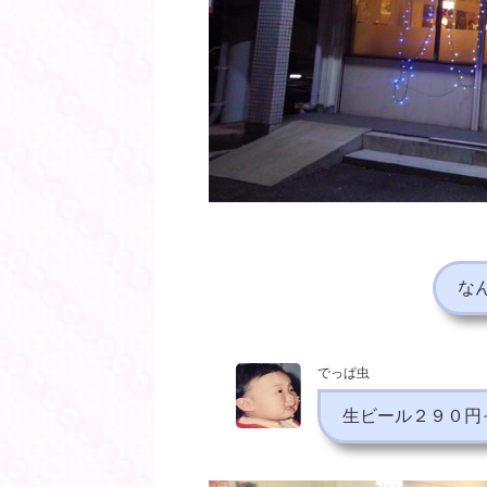
な
でっぱ虫
生ビール２９０円