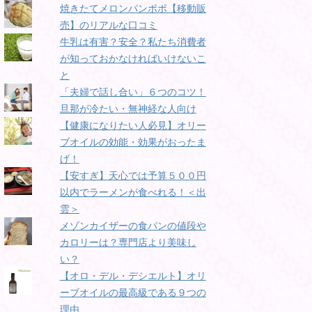
焼きたてメロンパンポポ【移動販
売】のリアルな口コミ
牛乳は有害？安全？私たち消費者
が知っておかなければいけないこ
と
「夫婦で話し合い」６つのコツ！
旦那が冷たい・無神経な人向け
【健康になりたい人必見】オリー
ブオイルの効能・効果がおったま
げ！
【安すぎ】天心では予算５００円
以内でラーメンが食べれる！＜出
雲＞
メゾンカイザーの食パンの値段や
カロリーは？専門店より美味し
い？
【オロ・デル・デシエルト】オリ
ーブオイルの最高級である９つの
理由