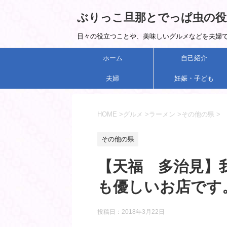
ぶりっこ旦那とでっぱ虫の役
日々の役立つことや、美味しいグルメなどを夫婦で紹
ホーム
自己紹介
夫婦
妊娠・子ども
HOME
>
グルメ
>
ラーメン
>
その他の県
>
その他の県
【天福 多治見】
も優しいお店です
投稿日：
2018年3月22日