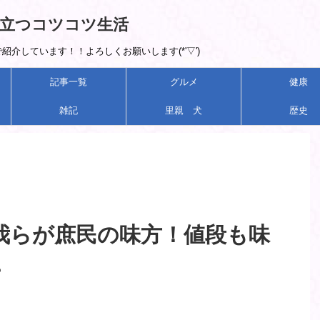
立つコツコツ生活
介しています！！よろしくお願いします(*'▽')
記事一覧
グルメ
健康
雑記
里親 犬
歴史
我らが庶民の味方！値段も味
。