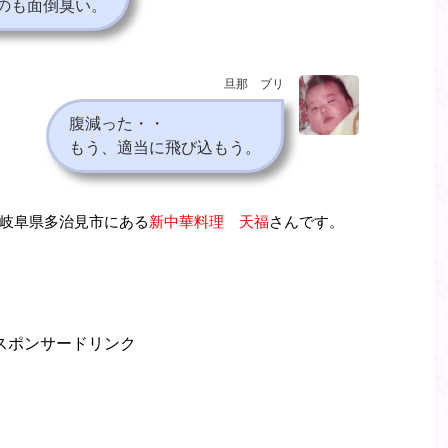
のも面倒臭い。
旦那 ブリ
腹減った・・
もう、適当に飛び込もう。
岐阜県多治見市にある
新中華料理 天福
さんです。
スポンサードリンク