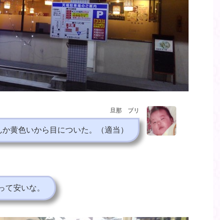
旦那 ブリ
んか黄色いから目についた。（適当）
って安いな。