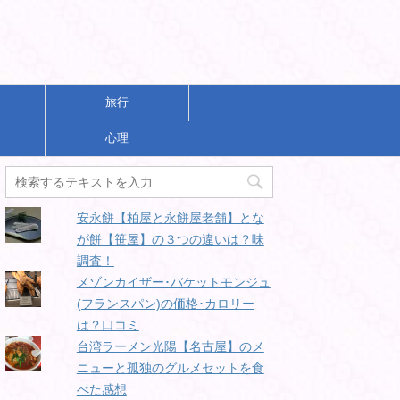
旅行
心理
安永餅【柏屋と永餅屋老舗】とな
が餅【笹屋】の３つの違いは？味
調査！
メゾンカイザー･バケットモンジュ
(フランスパン)の価格･カロリー
は？口コミ
台湾ラーメン光陽【名古屋】のメ
ニューと孤独のグルメセットを食
べた感想