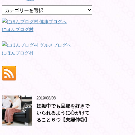
カ
テ
ゴ
リ
にほんブログ村
ー
にほんブログ村
2019/08/08
妊娠中でも旦那を好きで
いられるように心がけて
ること６つ【夫婦仲◎】