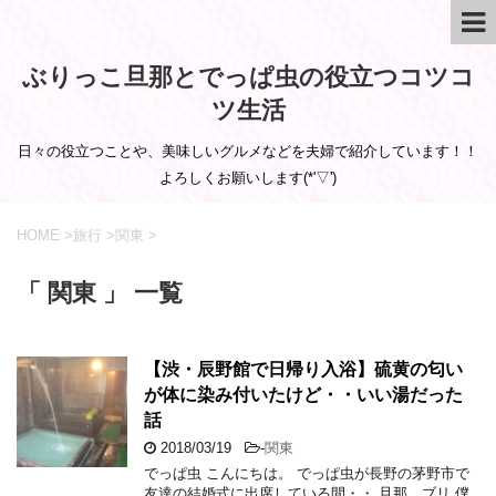
ぶりっこ旦那とでっぱ虫の役立つコツコ
ツ生活
日々の役立つことや、美味しいグルメなどを夫婦で紹介しています！！
よろしくお願いします(*'▽')
HOME
>
旅行
>
関東
>
「 関東 」 一覧
【渋・辰野館で日帰り入浴】硫黄の匂い
が体に染み付いたけど・・いい湯だった
話
2018/03/19
-
関東
でっぱ虫 こんにちは。 でっぱ虫が長野の茅野市で
友達の結婚式に出席している間・・ 旦那 ブリ 僕