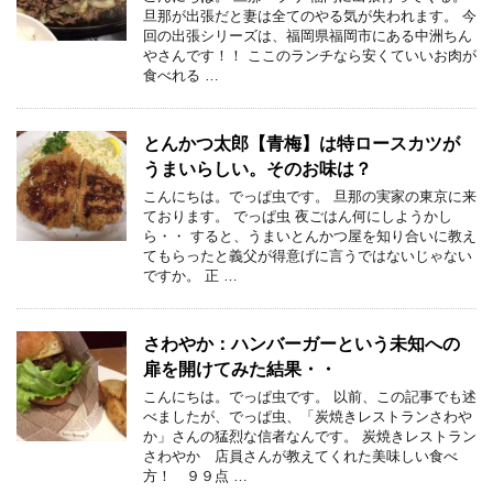
旦那が出張だと妻は全てのやる気が失われます。 今
回の出張シリーズは、福岡県福岡市にある中洲ちん
やさんです！！ ここのランチなら安くていいお肉が
食べれる …
とんかつ太郎【青梅】は特ロースカツが
うまいらしい。そのお味は？
こんにちは。でっぱ虫です。 旦那の実家の東京に来
ております。 でっぱ虫 夜ごはん何にしようかし
ら・・ すると、うまいとんかつ屋を知り合いに教え
てもらったと義父が得意げに言うではないじゃない
ですか。 正 …
さわやか：ハンバーガーという未知への
扉を開けてみた結果・・
こんにちは。でっぱ虫です。 以前、この記事でも述
べましたが、でっぱ虫、「炭焼きレストランさわや
か」さんの猛烈な信者なんです。 炭焼きレストラン
さわやか 店員さんが教えてくれた美味しい食べ
方！ ９９点 …