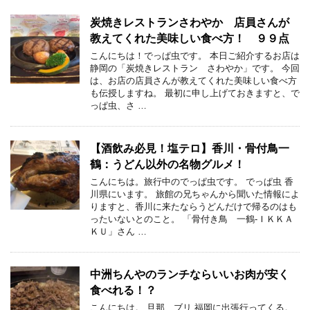
炭焼きレストランさわやか 店員さんが
教えてくれた美味しい食べ方！ ９９点
こんにちは！でっぱ虫です。 本日ご紹介するお店は
静岡の「炭焼きレストラン さわやか」です。 今回
は、お店の店員さんが教えてくれた美味しい食べ方
も伝授しますね。 最初に申し上げておきますと、で
っぱ虫、さ …
【酒飲み必見！塩テロ】香川・骨付鳥一
鶴：うどん以外の名物グルメ！
こんにちは。旅行中のでっぱ虫です。 でっぱ虫 香
川県にいます。 旅館の兄ちゃんから聞いた情報によ
りますと、香川に来たならうどんだけで帰るのはも
ったいないとのこと。 「骨付き鳥 一鶴‐ＩＫＫＡ
ＫＵ」さん …
中洲ちんやのランチならいいお肉が安く
食べれる！？
こんにちは。 旦那 ブリ 福岡に出張行ってくる。