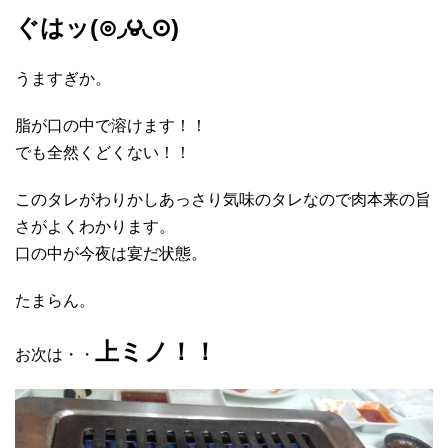
ぐはッ(⊙◞౪◟⊙)
うますぎか。
脂が口の中で溶けます！！
でも全然くどくない！！
このタレがわりかしあっさり気味のタレなので肉本来の旨
さがよくわかります。
口の中が今夜は宴だ状態。
たまらん。
上ミノ！！
お次は・・