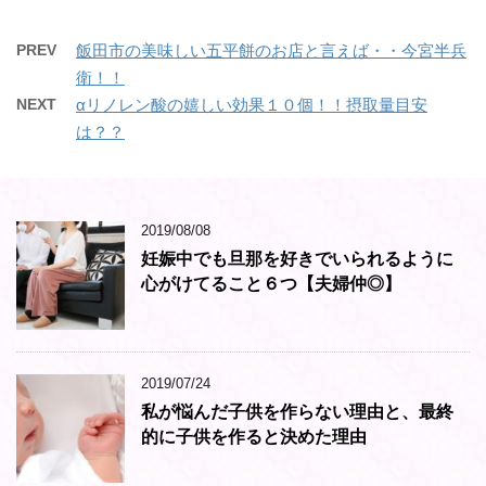
PREV
飯田市の美味しい五平餅のお店と言えば・・今宮半兵
衛！！
NEXT
αリノレン酸の嬉しい効果１０個！！摂取量目安
は？？
2019/08/08
妊娠中でも旦那を好きでいられるように
心がけてること６つ【夫婦仲◎】
2019/07/24
私が悩んだ子供を作らない理由と、最終
的に子供を作ると決めた理由