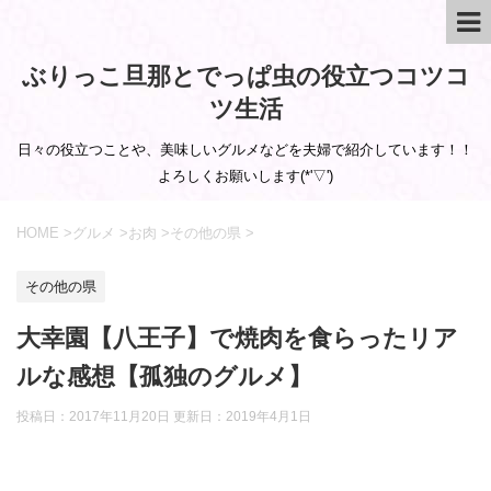
ぶりっこ旦那とでっぱ虫の役立つコツコ
ツ生活
日々の役立つことや、美味しいグルメなどを夫婦で紹介しています！！
よろしくお願いします(*'▽')
HOME
>
グルメ
>
お肉
>
その他の県
>
その他の県
大幸園【八王子】で焼肉を食らったリア
ルな感想【孤独のグルメ】
投稿日：2017年11月20日 更新日：
2019年4月1日