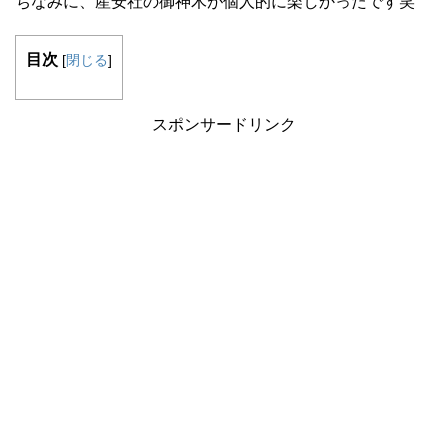
ちなみに、産安社の御神木が個人的に楽しかったです笑
目次
[
閉じる
]
スポンサードリンク