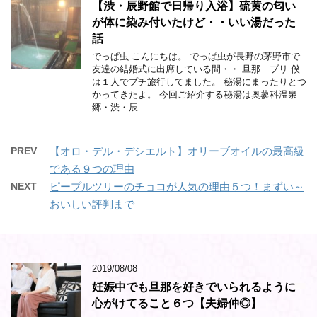
【渋・辰野館で日帰り入浴】硫黄の匂い
が体に染み付いたけど・・いい湯だった
話
でっぱ虫 こんにちは。 でっぱ虫が長野の茅野市で
友達の結婚式に出席している間・・ 旦那 ブリ 僕
は１人でプチ旅行してました。 秘湯にまったりとつ
かってきたよ。 今回ご紹介する秘湯は奥蓼科温泉
郷・渋・辰 …
PREV
【オロ・デル・デシエルト】オリーブオイルの最高級
である９つの理由
NEXT
ピープルツリーのチョコが人気の理由５つ！まずい～
おいしい評判まで
2019/08/08
妊娠中でも旦那を好きでいられるように
心がけてること６つ【夫婦仲◎】