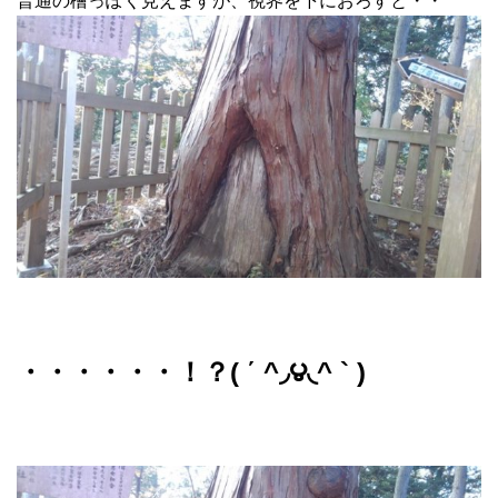
普通の檜っぽく見えますが、視界を下におろすと・・
・・・・・・！？( ΄ ^◞౪◟^ ` )