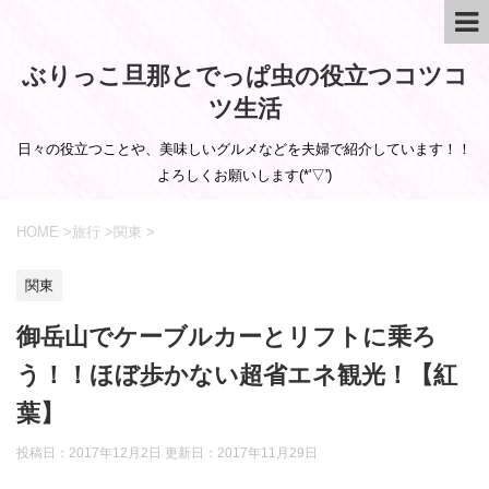
ぶりっこ旦那とでっぱ虫の役立つコツコ
ツ生活
日々の役立つことや、美味しいグルメなどを夫婦で紹介しています！！
よろしくお願いします(*'▽')
HOME
>
旅行
>
関東
>
関東
御岳山でケーブルカーとリフトに乗ろ
う！！ほぼ歩かない超省エネ観光！【紅
葉】
投稿日：2017年12月2日 更新日：
2017年11月29日