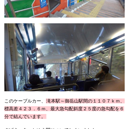
このケーブルカー、
滝本駅～御岳山駅間の１１０７ｋｍ、
標高差４２３．６ｍ、最大急勾配斜度２５度の急勾配を６
分で結んでいます。