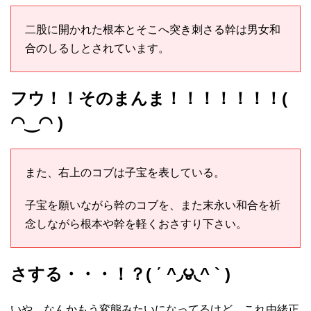
二股に開かれた根本とそこへ突き刺さる幹は男女和
合のしるしとされています。
フウ！！そのまんま！！！！！！！(
◠‿◠ )
また、右上のコブは子宝を表している。
子宝を願いながら幹のコブを、また末永い和合を祈
念しながら根本や幹を軽くおさすり下さい。
さする・・・！？( ΄ ^◞౪◟^ ` )
いや、なんかもう変態みたいになってるけど、これ由緒正