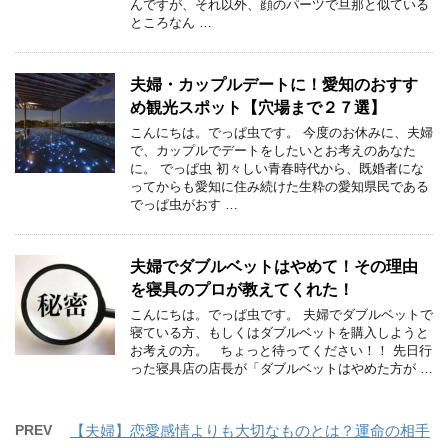
んですが、それ以外、顔のパーツで旦那と似ている
ところなん …
夫婦・カップルデートに！愛知のおすす
め観光スポット【穴場まで２７選】
こんにちは。でっぱ虫です。 今度のお休みに、夫婦
で、カップルでデートをしたいとお考えのあなた
に。 でっぱ虫 初々しい青春時代から、既婚者にな
ってからも愛知に住み続けた生粋の愛知県民である
でっぱ虫がおす …
夫婦でダブルベットはやめて！その理由
を寝具のプロが教えてくれた！
こんにちは。でっぱ虫です。 夫婦でダブルベットで
寝ている方、もしくはダブルベットを購入しようと
お考えの方。 ちょっと待ってください！！ 先日行
った寝具店の店長が「ダブルベットはやめた方が …
PREV
【夫婦】恋愛感情よりも大切なものとは？運命の相手