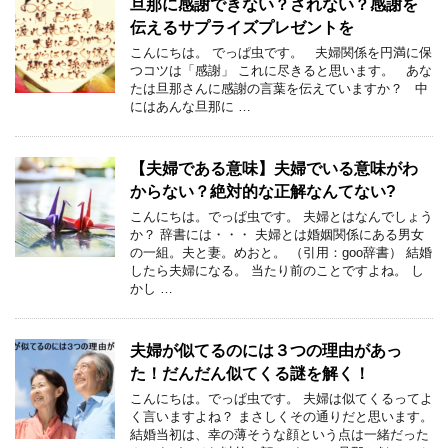
旦那に感謝できない？されない？感謝を
伝えるサプライズプレゼントを
こんにちは。 でっぱ虫です。 夫婦関係を円満に保
つコツは「感謝」 これに尽きると思います。 あな
たは旦那さんに感謝の言葉を伝えていますか？ 中
にはあんな旦那に …
【夫婦である意味】夫婦でいる意味がわ
からない？絶対的な正解なんてない?
こんにちは。でっぱ虫です。 夫婦とはなんでしょう
か？ 辞書には・・・ 夫婦とは婚姻関係にある男女
の一組。夫と妻。めおと。 （引用：goo辞書） 結婚
したら夫婦になる。 当たり前のことですよね。 し
かし …
夫婦が似てるのには３つの理由があっ
た！だんだん似てくる謎を解く！
こんにちは。でっぱ虫です。 夫婦は似てくるってよ
く言いますよね？ まさしくその通りだと思います。
結婚当初は、幸の薄そうな顔という点は一緒だった