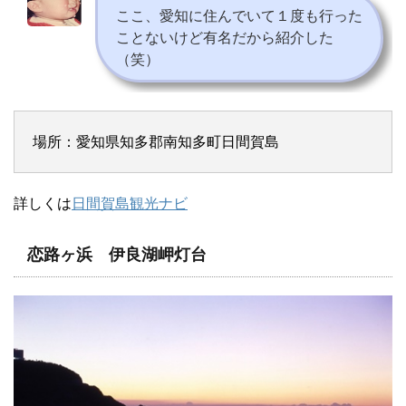
ここ、愛知に住んでいて１度も行った
ことないけど有名だから紹介した
（笑）
場所：愛知県知多郡南知多町日間賀島
詳しくは
日間賀島観光ナビ
恋路ヶ浜 伊良湖岬灯台