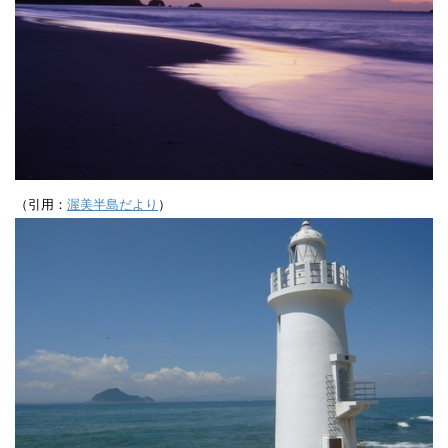
（引用：
渥美半島だより
）