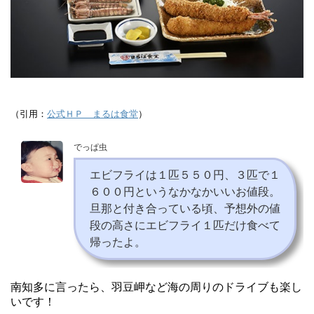
（引用：
公式ＨＰ まるは食堂
）
でっぱ虫
エビフライは１匹５５０円、３匹で１
６００円というなかなかいいお値段。
旦那と付き合っている頃、予想外の値
段の高さにエビフライ１匹だけ食べて
帰ったよ。
南知多に言ったら、羽豆岬など海の周りのドライブも楽し
いです！