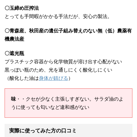
〇玉締め圧搾法
とっても手間暇がかかる手法だが、安心の製法。
〇青森産、秋田産の遺伝子組み替えのない無（低）農薬有
機農法産
〇遮光瓶
プラスチック容器から化学物質が溶け出す心配がない
黒っぽい瓶のため、光を通しにくく酸化しにくい
（酸化した油は
身体が錆びる
）
味
・・クセが少なく主張しすぎない。サラダ油のよ
うに使っても匂いなど違和感がない
実際に使ってみた方の口コミ