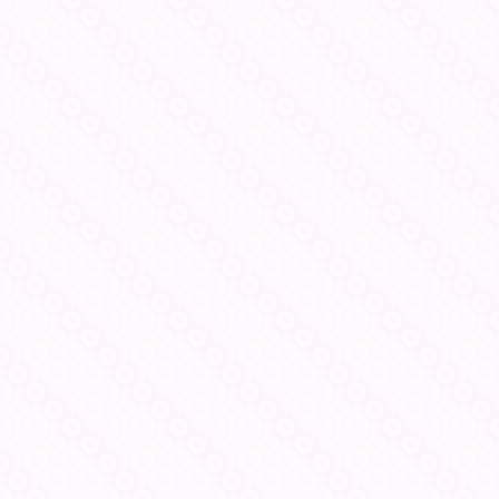
ホーム
自己紹介
記事一覧
お問い合わせ
運営者情報・
プライバシーポリシー
ぶりっこ旦那とでっぱ虫の役立つコツコ
ツ生活
日々の役立つことや、美味しいグルメなどを夫婦で紹介しています！！よろ
しくお願いします(*'▽')
Copyright© ぶりっこ旦那とでっぱ虫の役立つコツコツ生活 , 2026 All
Rights Reserved.