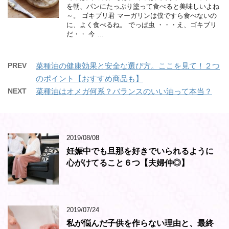
を朝、パンにたっぷり塗って食べると美味しいよね
～。 ゴキブリ君 マーガリンは僕ですら食べないの
に、よく食べるね。 でっぱ虫 ・・・え、ゴキブリ
だ・・ 今 …
PREV
菜種油の健康効果と安全な選び方。ここを見て！２つ
のポイント【おすすめ商品も】
NEXT
菜種油はオメガ何系？バランスのいい油って本当？
2019/08/08
妊娠中でも旦那を好きでいられるように
心がけてること６つ【夫婦仲◎】
2019/07/24
私が悩んだ子供を作らない理由と、最終