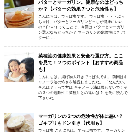
バターとマーガリン。健康なのはどっち
か？【バターの効果７つと危険性も】
こんにちは。でっぱ虫です。 でっぱ虫 ・・・ぶっ
ちゃけ、バターとマーガリンどっちが健康にいい
の？(´◔౪◔) ってことで、今回は バターとマーガリ
ン選ぶならどっちか？ マーガリンの危険性は？ バ
ターに …
菜種油の健康効果と安全な選び方。ここ
を見て！２つのポイント【おすすめ商品
も】
こんにちは。揚げ物大好きでっぱ虫です。 前回はキ
ャノーラ油の怖さを解説しましたね。 「なんだい、
それは？」って方は キャノーラ油は買わないで！そ
の３つの危険性！菜種油との違いは？ を先に読んで
下さいね …
マーガリンの２つの危険性が体に悪い？
ゴキブリもドン引き【代用も】
でっぱ虫 こんにちは。でっぱ虫です。 マーガリン