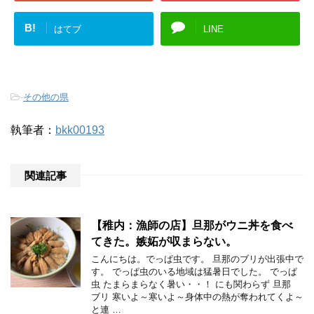
B!
はてブ
LINE
-
その他の県
執筆者：
bkk00193
関連記事
【稚内：漁師の店】旦那がウニ丼を食べ
てきた。嫉妬が収まらない。
こんにちは。でっぱ虫です。 旦那のブリが出張中で
す。 でっぱ虫のいる地域は猛暑日でした。 でっぱ
虫 たまらまらなく暑い・・！ にも関わらず 旦那
ブリ 寒いよ～寒いよ～身体中の熱が奪われてくよ～
と連 …