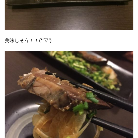
美味しそう！！(*’▽’)