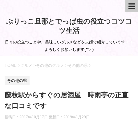
ぶりっこ旦那とでっぱ虫の役立つコツコ
ツ生活
日々の役立つことや、美味しいグルメなどを夫婦で紹介しています！！
よろしくお願いします(*'▽')
HOME
>
グルメ
>
その他のグルメ
>
その他の県
>
その他の県
藤枝駅からすぐの居酒屋 時雨亭の正直
な口コミです
投稿日：2017年10月17日 更新日：
2019年1月29日