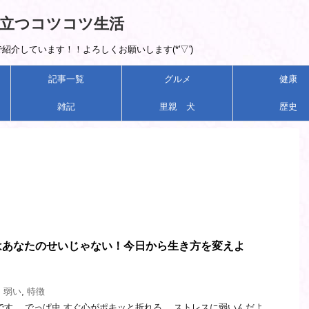
立つコツコツ生活
介しています！！よろしくお願いします(*'▽')
記事一覧
グルメ
健康
雑記
里親 犬
歴史
はあなたのせいじゃない！今日から生き方を変えよ
,
弱い
,
特徴
です。 でっぱ虫 すぐ心がポキッと折れる。 ストレスに弱いんだよ