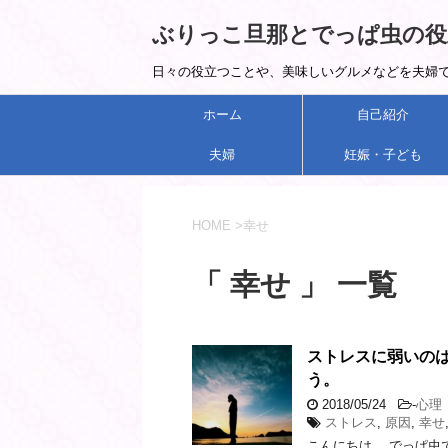
ぶりっこ旦那とでっぱ虫の役
日々の役立つことや、美味しいグルメなどを夫婦で紹
ホーム
自己紹介
夫婦
妊娠・子ども
HOME
>
幸せ
「 幸せ 」 一覧
ストレスに弱いの
う。
2018/05/24
-
心理
ストレス
,
原因
,
幸せ
こんにちは。 でっぱ虫