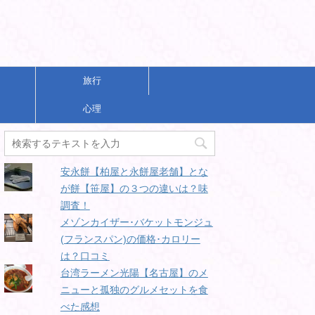
旅行
心理
安永餅【柏屋と永餅屋老舗】とな
が餅【笹屋】の３つの違いは？味
調査！
メゾンカイザー･バケットモンジュ
(フランスパン)の価格･カロリー
は？口コミ
台湾ラーメン光陽【名古屋】のメ
ニューと孤独のグルメセットを食
べた感想