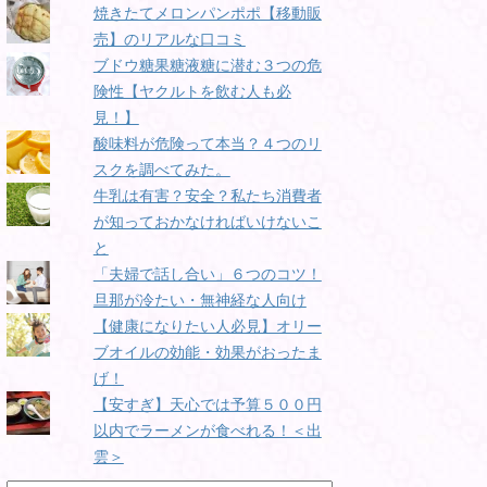
焼きたてメロンパンポポ【移動販
売】のリアルな口コミ
ブドウ糖果糖液糖に潜む３つの危
険性【ヤクルトを飲む人も必
見！】
酸味料が危険って本当？４つのリ
スクを調べてみた。
牛乳は有害？安全？私たち消費者
が知っておかなければいけないこ
と
「夫婦で話し合い」６つのコツ！
旦那が冷たい・無神経な人向け
【健康になりたい人必見】オリー
ブオイルの効能・効果がおったま
げ！
【安すぎ】天心では予算５００円
以内でラーメンが食べれる！＜出
雲＞