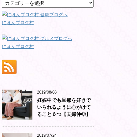
カ
テ
ゴ
リ
にほんブログ村
ー
にほんブログ村
2019/08/08
妊娠中でも旦那を好きで
いられるように心がけて
ること６つ【夫婦仲◎】
2019/07/24