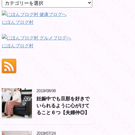
カ
テ
ゴ
リ
にほんブログ村
ー
にほんブログ村
2019/08/08
妊娠中でも旦那を好きで
いられるように心がけて
ること６つ【夫婦仲◎】
2019/07/24