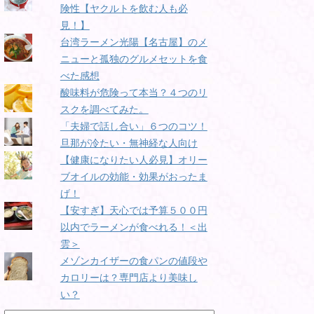
険性【ヤクルトを飲む人も必
見！】
台湾ラーメン光陽【名古屋】のメ
ニューと孤独のグルメセットを食
べた感想
酸味料が危険って本当？４つのリ
スクを調べてみた。
「夫婦で話し合い」６つのコツ！
旦那が冷たい・無神経な人向け
【健康になりたい人必見】オリー
ブオイルの効能・効果がおったま
げ！
【安すぎ】天心では予算５００円
以内でラーメンが食べれる！＜出
雲＞
メゾンカイザーの食パンの値段や
カロリーは？専門店より美味し
い？