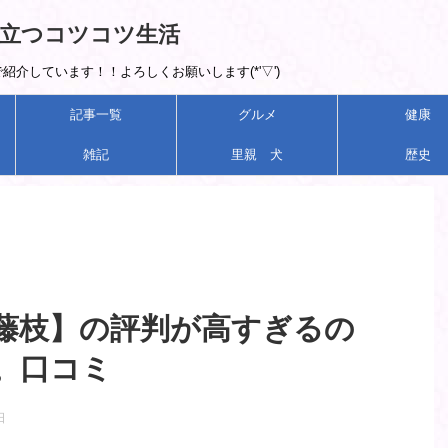
立つコツコツ生活
介しています！！よろしくお願いします(*'▽')
記事一覧
グルメ
健康
雑記
里親 犬
歴史
藤枝】の評判が高すぎるの
。口コミ
日