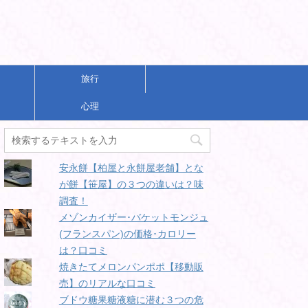
旅行
心理
安永餅【柏屋と永餅屋老舗】とな
が餅【笹屋】の３つの違いは？味
調査！
メゾンカイザー･バケットモンジュ
(フランスパン)の価格･カロリー
は？口コミ
焼きたてメロンパンポポ【移動販
売】のリアルな口コミ
ブドウ糖果糖液糖に潜む３つの危