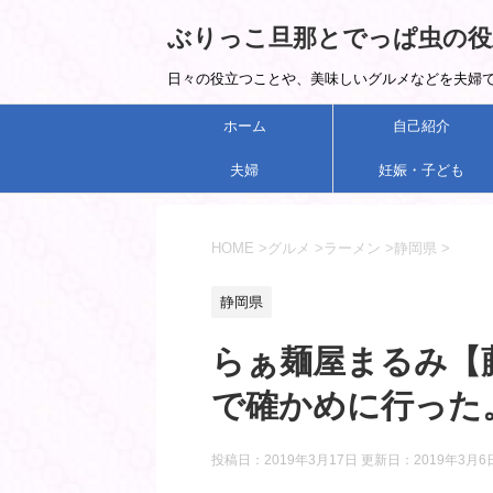
ぶりっこ旦那とでっぱ虫の役
日々の役立つことや、美味しいグルメなどを夫婦で紹
ホーム
自己紹介
夫婦
妊娠・子ども
HOME
>
グルメ
>
ラーメン
>
静岡県
>
静岡県
らぁ麺屋まるみ【
で確かめに行った
投稿日：2019年3月17日 更新日：
2019年3月6