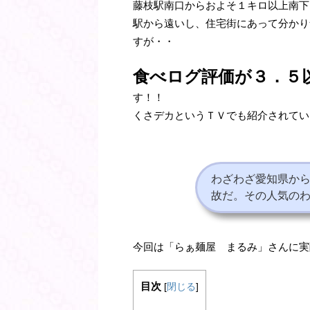
藤枝駅南口からおよそ１キロ以上南下
駅から遠いし、住宅街にあって分かり
すが・・
食べログ評価が３．５
す！！
くさデカというＴＶでも紹介されてい
わざわざ愛知県から
故だ。その人気の
今回は「らぁ麺屋 まるみ」さんに実
目次
[
閉じる
]